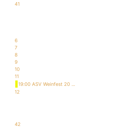
41
6
7
8
9
10
11
19:00 ASV Weinfest 20 ...
12
42