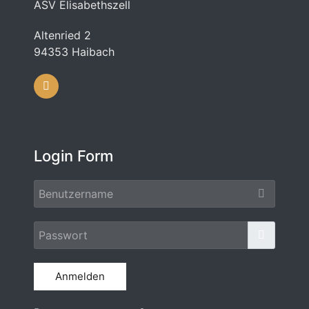
ASV Elisabethszell
Altenried 2
94353 Haibach
Login Form
Benut
Passw
Passwort
Anmelden