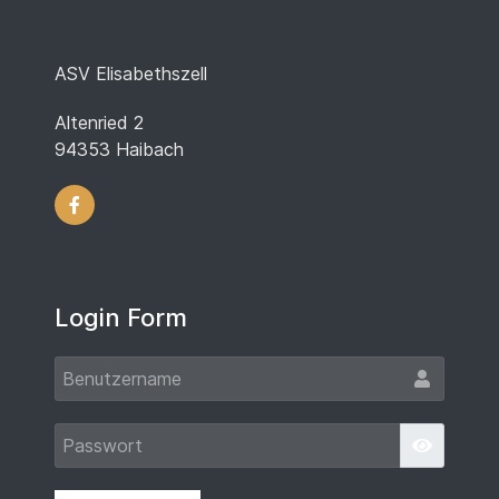
ASV Elisabethszell
Altenried 2
94353 Haibach
Login Form
Benut
Passw
Passwort