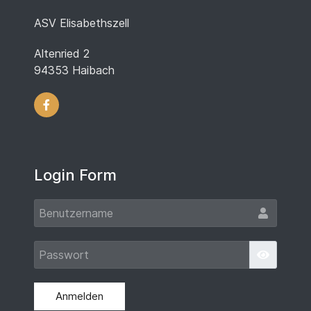
ASV Elisabethszell
Altenried 2
94353 Haibach
Login Form
Benut
Passw
Passwort
Anmelden